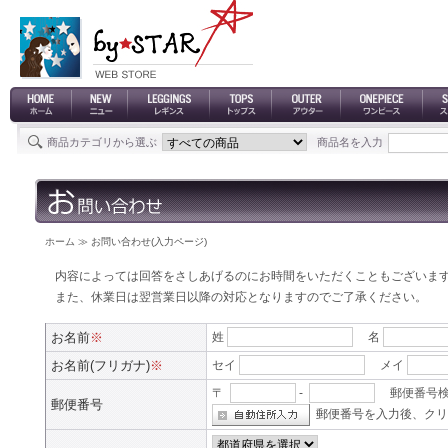
商品カテゴリから選ぶ
商品名を入力
ホーム
≫ お問い合わせ(入力ページ)
内容によっては回答をさしあげるのにお時間をいただくこともございま
また、休業日は翌営業日以降の対応となりますのでご了承ください。
お名前
※
姓
名
お名前(フリガナ)
※
セイ
メイ
〒
-
郵便番号
郵便番号
郵便番号を入力後、クリ